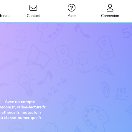
bleau
Contact
Aide
Connexion
Avec un compte
cole.fr, rallye-lecture.fr,
atheros.fr, motoufo.fr
ou classe-numerique.fr