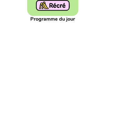
Décomposition
Décompositions
Définition
Etats de l'eau
Etiquette
Euro
Europe
Exp
Programme du jour
Glisse-nombre
Grands nombres
Groupe
Gr
Journée
Lancer
Lanceur
Le temps
Leçon
Millier
Million
Millième
Millièmes
Minuteu
Météo
Nature
Niveau sonore
Niveaux de la
Nombre suivant
Nombres
Nombres décimaux
PDF
Partage
Partie
Partie décimale
Parti
Problème
Problème pour chercher
Pronom
Recette
Recherche d'un état
Recherche de l'é
Sculpture
Service
Seyes
Signes
Silence
Tirage au sort
Tirelire
Transformation d'un ét
Vocabulaire
Volume
Égal