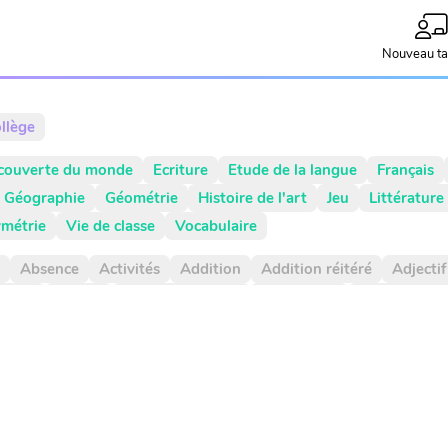
Nouveau ta
llège
couverte du monde
Ecriture
Etude de la langue
Français
Géographie
Géométrie
Histoire de l'art
Jeu
Littérature
métrie
Vie de classe
Vocabulaire
Absence
Activités
Addition
Addition réitéré
Adjectif
rticle
Atelier
Atelier d'écriture
Autonomie
Axe de symét
l
Calcul mental
Calendrier
Camera
Capitale
Centaine
n négative
Comparaison positive
Comparaisons
Compléme
ment à 1000
Comportement
Composé
Composé d'état
Contenance
Continents
Contrainte d'écriture
Conversion
ièmes
Dizaine
Document
Droite graduée
Droites gradu