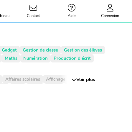
bleau
Contact
Aide
Connexion
Gadget
Gestion de classe
Gestion des élèves
Maths
Numération
Production d'écrit
Affaires scolaires
Affichage
Agenda
Voir plus
rie
Billet
Bingo
Blague
Bruit
CCC
Centième
Centièmes
Chiffre
nt de phrase
Complément du nom
Compte est bon
Compte à rebours
Courant
Cursif
Date
Devinette
Devoirs
ées
Durée
Dé
Décimal
Décimaux