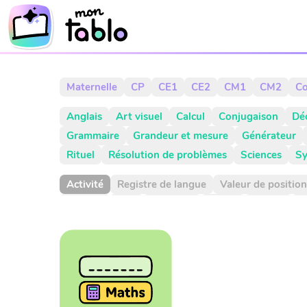
Maternelle
CP
CE1
CE2
CM1
CM2
Co
Anglais
Art visuel
Calcul
Conjugaison
Dé
Grammaire
Grandeur et mesure
Générateur
Rituel
Résolution de problèmes
Sciences
Sy
Activité
Registre de langue
Valeur de position
Aiguille
Aire
Alphabet
Applis
Argent
A
CCL
CCM
CCT
COD
COI
Cahier
Calcu
Choix aléatoire
Citation
Climat
Comparaiso
Complément à 10
Complément à 100
Complé
Consigne d'écriture
Construction du nombre
Dictionnaire
Diviser
Division
Dixième
Dix