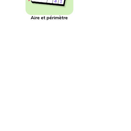
Décompositions
Définition
Dénominateur
D
Etiquette
Euro
Europe
Expansions du nom
Aire et périmètre
Grands nombres
Groupe
Groupe sujet
Grou
Lanceur
Le temps
Leçon
Lieu célèbre
Liq
Millième
Millièmes
Minuteur
Monde
Monn
Niveau sonore
Niveaux de langue
Noeud
N
Nombres
Nombres décimaux
Numérateur
N
Partie
Partie décimale
Partition
Pays
Pei
Problème pour chercher
Pronom
Proportionn
Recherche d'un état
Recherche de l'écart
Reli
Service
Seyes
Signes
Silence
Solide
So
Tirelire
Transformation d'un état
Unité
Vale
Égal