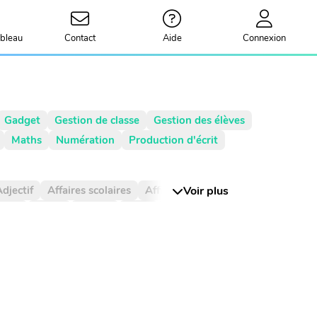
bleau
Contact
Aide
Connexion
Gadget
Gestion de classe
Gestion des élèves
Maths
Numération
Production d'écrit
djectif
Affaires scolaires
Affichage
Voir plus
Agenda
illet
Bingo
Blague
Bruit
CCC
CCL
ième
Centièmes
Chiffre
Choix aléatoire
omplément du nom
Complément à 10
ompte à rebours
Consigne d'écriture
Date
Devinette
Devoirs
Dictionnaire
Dé
Décimal
Décimaux
Décomposition