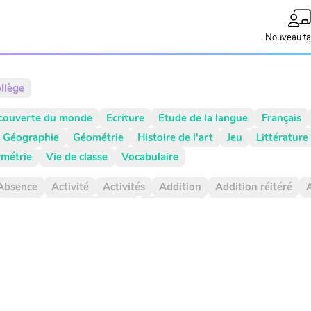
Nouveau ta
llège
couverte du monde
Ecriture
Etude de la langue
Français
Géographie
Géométrie
Histoire de l'art
Jeu
Littérature
métrie
Vie de classe
Vocabulaire
Absence
Activité
Activités
Addition
Addition réitéré
A
Atelier
Atelier d'écriture
Autonomie
Axe de symétrie
B
cul mental
Calendrier
Camera
Capitale
Centaine
Cent
araison positive
Comparaisons
Complément de phrase
C
ortement
Composé
Composé d'état
Compte est bon
C
nts
Contrainte d'écriture
Conversion
Courant
Cursif
e
Document
Droite graduée
Droites graduées
Durée