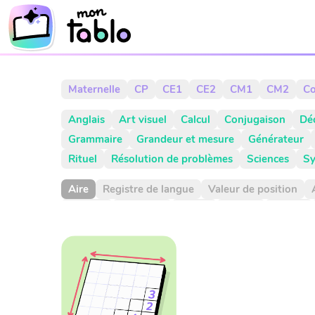
Maternelle
CP
CE1
CE2
CM1
CM2
Co
Anglais
Art visuel
Calcul
Conjugaison
Dé
Grammaire
Grandeur et mesure
Générateur
Rituel
Résolution de problèmes
Sciences
Sy
Aire
Registre de langue
Valeur de position
Aiguille
Alphabet
Applis
Argent
Article
CCM
CCT
COD
COI
Cahier
Calcul
Cal
Citation
Climat
Comparaison négative
Comp
Complément à 100
Complément à 1000
Comp
Construction du nombre
Contenance
Contine
Diviser
Division
Dixième
Dixièmes
Dizain