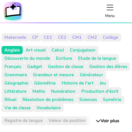
Menu
Maternelle
CP
CE1
CE2
CM1
CM2
Collège
Anglais
Art visuel
Calcul
Conjugaison
Découverte du monde
Ecriture
Etude de la langue
Français
Gadget
Gestion de classe
Gestion des élèves
Grammaire
Grandeur et mesure
Générateur
Géographie
Géométrie
Histoire de l'art
Jeu
Littérature
Maths
Numération
Production d'écrit
Rituel
Résolution de problèmes
Sciences
Symétrie
Vie de classe
Vocabulaire
Registre de langue
Valeur de position
Absence
Voir plus
Activité
Activités
Addition
Addition réitéré