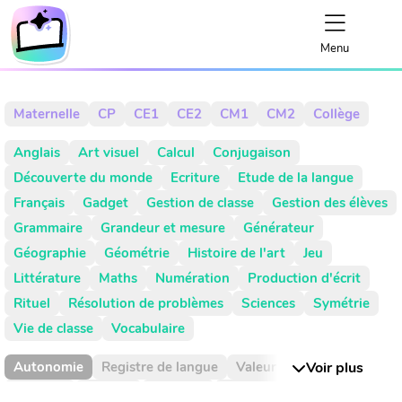
Menu
Maternelle
CP
CE1
CE2
CM1
CM2
Collège
Anglais
Art visuel
Calcul
Conjugaison
Découverte du monde
Ecriture
Etude de la langue
Français
Gadget
Gestion de classe
Gestion des élèves
Grammaire
Grandeur et mesure
Générateur
Géographie
Géométrie
Histoire de l'art
Jeu
Littérature
Maths
Numération
Production d'écrit
Rituel
Résolution de problèmes
Sciences
Symétrie
Vie de classe
Vocabulaire
Autonomie
Registre de langue
Valeur de position
Voir plus
Absence
Activité
Activités
Addition