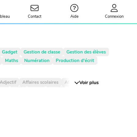
bleau
Contact
Aide
Connexion
Gadget
Gestion de classe
Gestion des élèves
Maths
Numération
Production d'écrit
Adjectif
Affaires scolaires
Affichage
Voir plus
Agenda
rie
Billet
Bingo
Blague
CCC
CCL
ième
Centièmes
Chiffre
Choix aléatoire
omplément du nom
Complément à 10
ompte à rebours
Consigne d'écriture
Date
Devinette
Devoirs
Dictionnaire
Dé
Décimal
Décimaux
Décomposition