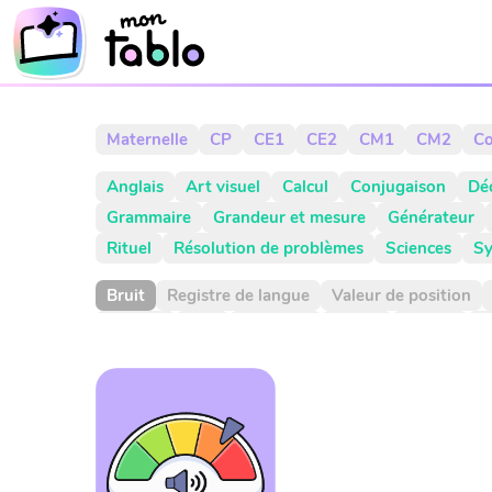
Maternelle
CP
CE1
CE2
CM1
CM2
Co
Anglais
Art visuel
Calcul
Conjugaison
Dé
Grammaire
Grandeur et mesure
Générateur
Rituel
Résolution de problèmes
Sciences
Sy
Bruit
Registre de langue
Valeur de position
Aiguille
Aire
Alphabet
Applis
Argent
A
CCM
CCT
COD
COI
Cahier
Calcul
Cal
Citation
Climat
Comparaison négative
Comp
Complément à 100
Complément à 1000
Comp
Construction du nombre
Contenance
Contine
Diviser
Division
Dixième
Dixièmes
Dizain