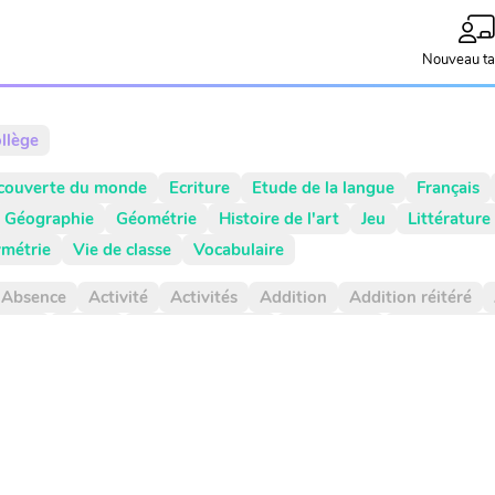
Nouveau ta
llège
couverte du monde
Ecriture
Etude de la langue
Français
Géographie
Géométrie
Histoire de l'art
Jeu
Littérature
métrie
Vie de classe
Vocabulaire
Absence
Activité
Activités
Addition
Addition réitéré
rticle
Atelier
Atelier d'écriture
Autonomie
Axe de symét
cul mental
Calendrier
Camera
Capitale
Centaine
Cent
araison positive
Comparaisons
Complément de phrase
C
ortement
Composé
Composé d'état
Compte est bon
C
nts
Contrainte d'écriture
Conversion
Courant
Cursif
e
Document
Droite graduée
Droites graduées
Durée