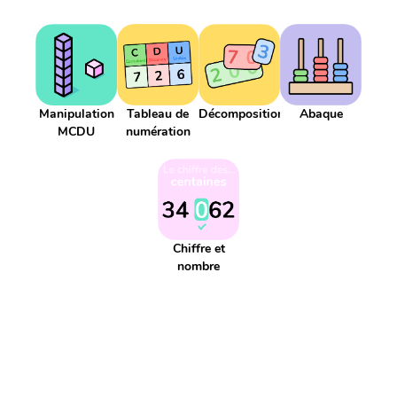
Addition réitéré
Adjectif
Affaires scolaires
Affichage
Agenda
Aiguille
Aire
Alphabet
Applis
Argent
Article
Atelier
Atelier d'écriture
Autonomie
Axe de symétrie
Billet
Bingo
Blague
Bruit
CCC
CCL
Manipulation
CCM
CCT
Tableau de
COD
COI
Décomposition
Cahier
Calcul
Abaque
MCDU
numération
Calcul mental
Calendrier
Camera
Capitale
Centième
Centièmes
Chiffre
Choix aléatoire
Citation
Climat
Comparaison négative
Comparaison positive
Comparaisons
Complément de phrase
Complément du nom
Chiffre et
Complément à 10
Complément à 100
nombre
Complément à 1000
Comportement
Composé
Composé d'état
Compte est bon
Compte à rebours
Consigne d'écriture
Construction du nombre
Contenance
Continents
Contrainte d'écriture
Conversion
Courant
Cursif
Date
Devinette