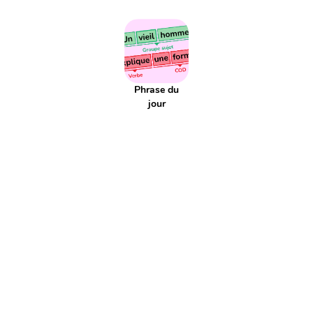
Addition
Addition réitéré
Adjectif
Affaires scolaires
Affichage
Agenda
Aiguille
Aire
Alphabet
Applis
Argent
Article
Atelier
Atelier d'écriture
Autonomie
Axe de symétrie
Billet
Bingo
Blague
Bruit
CCC
CCL
CCM
Phrase du
CCT
COD
COI
Cahier
jour
Calcul
Calcul mental
Calendrier
Camera
Capitale
Centaine
Centième
Centièmes
Chiffre
Choix aléatoire
Citation
Climat
Comparaison négative
Comparaison positive
Comparaisons
Complément du nom
Complément à 10
Complément à 100
Complément à 1000
Comportement
Composé
Composé d'état
Compte est bon
Compte à rebours
Consigne d'écriture
Construction du nombre
Contenance
Continents
Contrainte d'écriture
Conversion
Courant
Cursif
Date
Devinette
Devoirs
Dictionnaire
Diviser