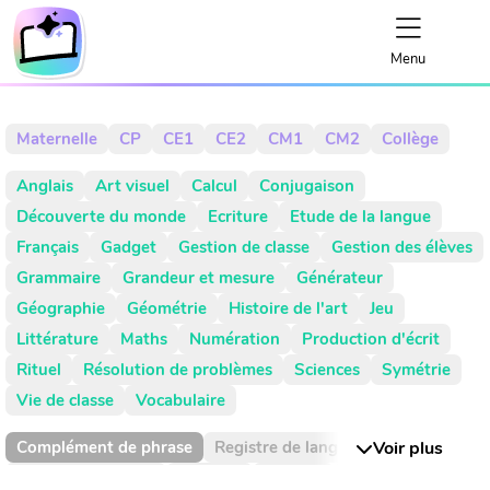
Menu
Maternelle
CP
CE1
CE2
CM1
CM2
Collège
Anglais
Art visuel
Calcul
Conjugaison
Découverte du monde
Ecriture
Etude de la langue
Français
Gadget
Gestion de classe
Gestion des élèves
Grammaire
Grandeur et mesure
Générateur
Géographie
Géométrie
Histoire de l'art
Jeu
Littérature
Maths
Numération
Production d'écrit
Rituel
Résolution de problèmes
Sciences
Symétrie
Vie de classe
Vocabulaire
Complément de phrase
Registre de langue
Voir plus
Valeur de position
Absence
Activité
Activités