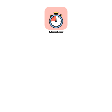
Addition
Addition réitéré
Adjectif
Affaires scolaires
Affichage
Agenda
Aiguille
Aire
Alphabet
Applis
Argent
Article
Atelier
Atelier d'écriture
Autonomie
Axe de symétrie
Billet
Bingo
Blague
Bruit
CCC
CCL
CCM
Minuteur
CCT
COD
COI
Cahier
Calcul
Calcul mental
Calendrier
Camera
Capitale
Centaine
Centième
Centièmes
Chiffre
Choix aléatoire
Citation
Climat
Comparaison négative
Comparaison positive
Comparaisons
Complément de phrase
Complément du nom
Complément à 10
Complément à 100
Complément à 1000
Comportement
Composé
Composé d'état
Compte est bon
Consigne d'écriture
Construction du nombre
Contenance
Continents
Contrainte d'écriture
Conversion
Courant
Cursif