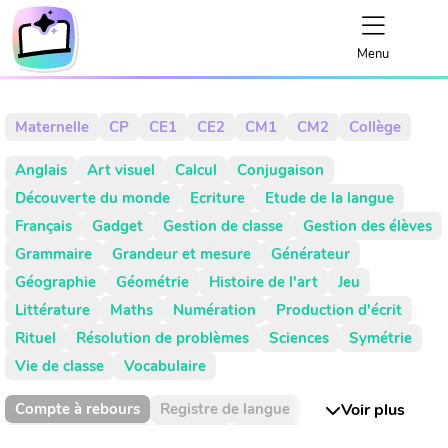
Menu
Maternelle
CP
CE1
CE2
CM1
CM2
Collège
Anglais
Art visuel
Calcul
Conjugaison
Découverte du monde
Ecriture
Etude de la langue
Français
Gadget
Gestion de classe
Gestion des élèves
Grammaire
Grandeur et mesure
Générateur
Géographie
Géométrie
Histoire de l'art
Jeu
Littérature
Maths
Numération
Production d'écrit
Rituel
Résolution de problèmes
Sciences
Symétrie
Vie de classe
Vocabulaire
Compte à rebours
Registre de langue
Voir plus
Valeur de position
Absence
Activité
Activités