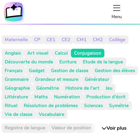
Menu
Maternelle
CP
CE1
CE2
CM1
CM2
Collège
Anglais
Art visuel
Calcul
Conjugaison
Découverte du monde
Ecriture
Etude de la langue
Français
Gadget
Gestion de classe
Gestion des élèves
Grammaire
Grandeur et mesure
Générateur
Géographie
Géométrie
Histoire de l'art
Jeu
Littérature
Maths
Numération
Production d'écrit
Rituel
Résolution de problèmes
Sciences
Symétrie
Vie de classe
Vocabulaire
Registre de langue
Valeur de position
Absence
Voir plus
Activité
Activités
Addition
Addition réitéré