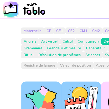
Maternelle
CP
CE1
CE2
CM1
CM2
Co
Anglais
Art visuel
Calcul
Conjugaison
Dé
Grammaire
Grandeur et mesure
Générateur
Rituel
Résolution de problèmes
Sciences
Sy
Registre de langue
Valeur de position
Absenc
Aiguille
Aire
Alphabet
Applis
Argent
A
CCL
CCM
CCT
COD
COI
Cahier
Calcu
Choix aléatoire
Citation
Climat
Comparaiso
Complément à 10
Complément à 100
Complé
Consigne d'écriture
Construction du nombre
Dictionnaire
Diviser
Division
Dixième
Dix