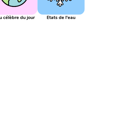
Dénominateur
Déterminant
Ecoute
Ecriture courte
Ecri
ansions du nom
Familier
Fiche
Flashcard
Fleuve
Fract
u célèbre du jour
Etats de l'eau
oupe sujet
Groupe verbal
Groupes de la phrase
Hasard
Lieu célèbre
Liquide
Lire l'heure
Liseuse
Longueur
M
r
Monde
Monnaie
Monnaies
Monument
Mot thème
ngue
Noeud
Nom
Nom commun
Nombre
Nombre en l
Numérateur
Numération
Oeuvre d'art
Ordre alphabéti
tion
Pays
Peinture
Pièce
Plus grand que
Plus petit q
Proportionnalité
Préposition
Présentation
Présente
Pé
cart
Relief
Remplissage
Représentation
Responsabilité
Solide
Somme d'argent
Soustraction
Soutenu
Surfac
at
Unité
Valeur de position
Valeurs de position
Valeurs 