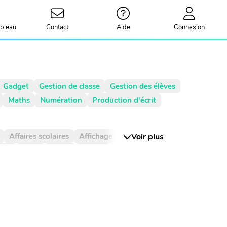
bleau
Contact
Aide
Connexion
Gadget
Gestion de classe
Gestion des élèves
Maths
Numération
Production d'écrit
Affaires scolaires
Affichage
Agenda
Voir plus
rie
Billet
Bingo
Blague
Bruit
CCC
Centième
Centièmes
Chiffre
nt de phrase
Complément du nom
Compte est bon
Compte à rebours
Courant
Cursif
Date
Devinette
Devoirs
ées
Durée
Dé
Décimal
Décimaux