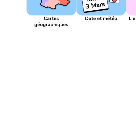
Décomposition
Décompositions
Définition
Etats de l'eau
Etiquette
Euro
Europe
Exp
Cartes
Date et météo
Lie
Glisse-nombre
Grands nombres
Groupe
Gr
géographiques
Journée
Lancer
Lanceur
Le temps
Leçon
Millier
Million
Millième
Millièmes
Minuteu
Météo
Nature
Niveau sonore
Niveaux de la
Nombre suivant
Nombres
Nombres décimaux
PDF
Partage
Partie
Partie décimale
Parti
Problème
Problème pour chercher
Pronom
Recette
Recherche d'un état
Recherche de l'é
Sculpture
Service
Seyes
Signes
Silence
Tirage au sort
Tirelire
Transformation d'un ét
Vocabulaire
Volume
Égal