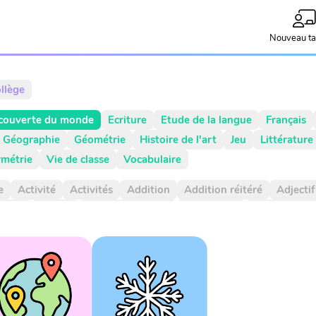
Nouveau ta
llège
couverte du monde
Ecriture
Etude de la langue
Français
Géographie
Géométrie
Histoire de l'art
Jeu
Littérature
métrie
Vie de classe
Vocabulaire
e
Activité
Activités
Addition
Addition réitéré
Adjectif
rticle
Atelier
Atelier d'écriture
Autonomie
Axe de symét
l
Calcul mental
Calendrier
Camera
Capitale
Centaine
n négative
Comparaison positive
Comparaisons
Compléme
ment à 1000
Comportement
Composé
Composé d'état
Contenance
Continents
Contrainte d'écriture
Conversion
ièmes
Dizaine
Document
Droite graduée
Droites gradu