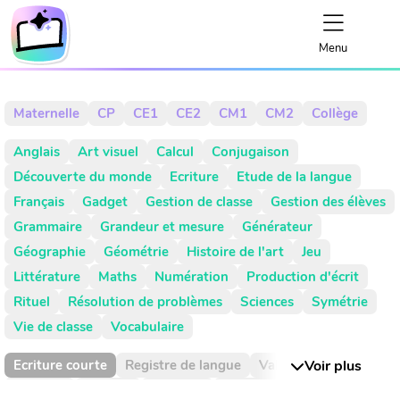
Menu
Maternelle
CP
CE1
CE2
CM1
CM2
Collège
Anglais
Art visuel
Calcul
Conjugaison
Découverte du monde
Ecriture
Etude de la langue
Français
Gadget
Gestion de classe
Gestion des élèves
Grammaire
Grandeur et mesure
Générateur
Géographie
Géométrie
Histoire de l'art
Jeu
Littérature
Maths
Numération
Production d'écrit
Rituel
Résolution de problèmes
Sciences
Symétrie
Vie de classe
Vocabulaire
Ecriture courte
Registre de langue
Valeur de position
Voir plus
Absence
Activité
Activités
Addition