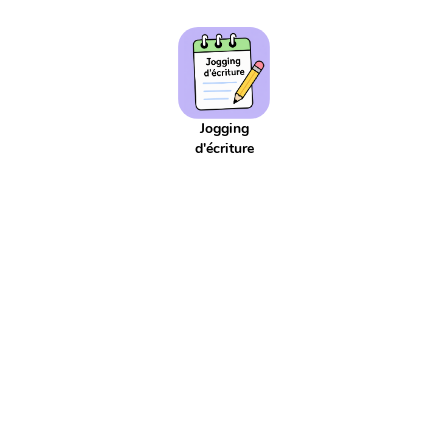
Addition réitéré
Adjectif
Affaires scolaires
Affichage
Agenda
Aiguille
Aire
Alphabet
Applis
Argent
Article
Atelier
Atelier d'écriture
Autonomie
Axe de symétrie
Billet
Bingo
Blague
Bruit
CCC
CCL
CCM
CCT
COD
Jogging
COI
Cahier
Calcul
d'écriture
Calcul mental
Calendrier
Camera
Capitale
Centaine
Centième
Centièmes
Chiffre
Choix aléatoire
Citation
Climat
Comparaison négative
Comparaison positive
Comparaisons
Complément de phrase
Complément du nom
Complément à 10
Complément à 100
Complément à 1000
Comportement
Composé
Composé d'état
Compte est bon
Compte à rebours
Consigne d'écriture
Construction du nombre
Contenance
Continents
Contrainte d'écriture
Conversion
Courant
Cursif
Date
Devinette