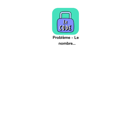
Addition réitéré
Adjectif
Affaires scolaires
Affichage
Agenda
Aiguille
Aire
Alphabet
Applis
Argent
Article
Atelier
Atelier d'écriture
Autonomie
Axe de symétrie
Billet
Bingo
Blague
Bruit
CCC
CCL
CCM
CCT
COD
Problème - Le
COI
Cahier
Calcul
nombre
Calcul mental
Calendrier
Camera
Capitale
Centaine
mystère
Centième
Centièmes
Chiffre
Choix aléatoire
Citation
Climat
Comparaison négative
Comparaison positive
Comparaisons
Complément de phrase
Complément du nom
Complément à 10
Complément à 100
Complément à 1000
Comportement
Composé
Composé d'état
Compte est bon
Compte à rebours
Consigne d'écriture
Construction du nombre
Contenance
Continents
Contrainte d'écriture
Conversion
Courant
Cursif
Date
Devinette