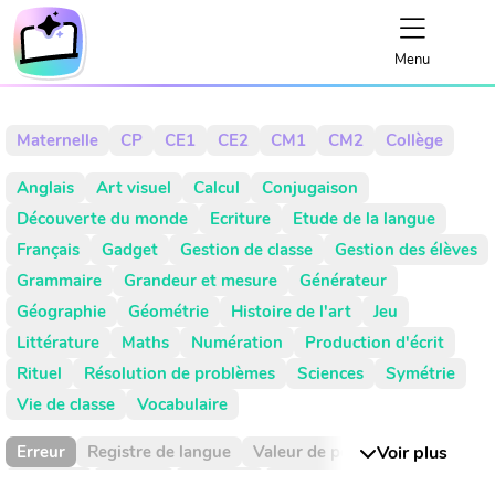
Menu
Maternelle
CP
CE1
CE2
CM1
CM2
Collège
Anglais
Art visuel
Calcul
Conjugaison
Découverte du monde
Ecriture
Etude de la langue
Français
Gadget
Gestion de classe
Gestion des élèves
Grammaire
Grandeur et mesure
Générateur
Géographie
Géométrie
Histoire de l'art
Jeu
Littérature
Maths
Numération
Production d'écrit
Rituel
Résolution de problèmes
Sciences
Symétrie
Vie de classe
Vocabulaire
Erreur
Registre de langue
Valeur de position
Voir plus
Absence
Activité
Activités
Addition