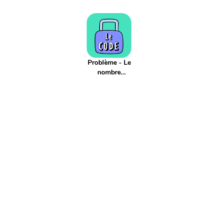
Adjectif
Affaires scolaires
Affichage
Agenda
Aiguille
Aire
Alphabet
Applis
Argent
Article
Atelier
Atelier d'écriture
Autonomie
Axe de symétrie
Billet
Bingo
Blague
Bruit
CCC
CCL
CCM
CCT
COD
COI
Cahier
Problème - Le
Calcul
Calcul mental
nombre
Calendrier
Camera
Capitale
Centaine
Centième
mystère
Centièmes
Chiffre
Choix aléatoire
Citation
Climat
Comparaison négative
Comparaison positive
Comparaisons
Complément de phrase
Complément du nom
Complément à 10
Complément à 100
Complément à 1000
Comportement
Composé
Composé d'état
Compte est bon
Compte à rebours
Consigne d'écriture
Construction du nombre
Contenance
Continents
Contrainte d'écriture
Conversion
Courant
Cursif
Date
Devinette
Devoirs
Dictionnaire
Diviser