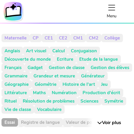
Menu
Maternelle
CP
CE1
CE2
CM1
CM2
Collège
Anglais
Art visuel
Calcul
Conjugaison
Découverte du monde
Ecriture
Etude de la langue
Français
Gadget
Gestion de classe
Gestion des élèves
Grammaire
Grandeur et mesure
Générateur
Géographie
Géométrie
Histoire de l'art
Jeu
Littérature
Maths
Numération
Production d'écrit
Rituel
Résolution de problèmes
Sciences
Symétrie
Vie de classe
Vocabulaire
Essai
Registre de langue
Valeur de position
Voir plus
Absence
Activité
Activités
Addition
Addition réitéré