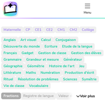
Menu
Maternelle
CP
CE1
CE2
CM1
CM2
Collège
Anglais
Art visuel
Calcul
Conjugaison
Découverte du monde
Ecriture
Etude de la langue
Français
Gadget
Gestion de classe
Gestion des élèves
Grammaire
Grandeur et mesure
Générateur
Géographie
Géométrie
Histoire de l'art
Jeu
Littérature
Maths
Numération
Production d'écrit
Rituel
Résolution de problèmes
Sciences
Symétrie
Vie de classe
Vocabulaire
Fractions
Registre de langue
Valeur de position
Voir plus
Absence
Activité
Activités
Addition