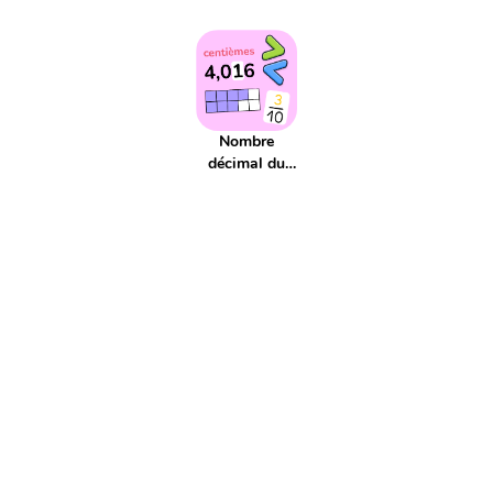
Addition réitéré
Adjectif
Affaires scolaires
Affichage
Agenda
Aiguille
Aire
Alphabet
Applis
Argent
Article
Atelier
Atelier d'écriture
Autonomie
Axe de symétrie
Billet
Bingo
Blague
Bruit
CCC
CCL
CCM
CCT
COD
Nombre
COI
Cahier
Calcul
décimal du
Calcul mental
Calendrier
Camera
Capitale
Centaine
jour
Centième
Centièmes
Chiffre
Choix aléatoire
Citation
Climat
Comparaison négative
Comparaison positive
Comparaisons
Complément de phrase
Complément du nom
Complément à 10
Complément à 100
Complément à 1000
Comportement
Composé
Composé d'état
Compte est bon
Compte à rebours
Consigne d'écriture
Construction du nombre
Contenance
Continents
Contrainte d'écriture
Conversion
Courant
Cursif
Date
Devinette