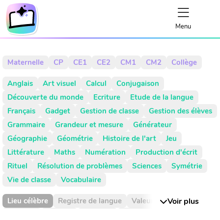
Menu
Maternelle
CP
CE1
CE2
CM1
CM2
Collège
Anglais
Art visuel
Calcul
Conjugaison
Découverte du monde
Ecriture
Etude de la langue
Français
Gadget
Gestion de classe
Gestion des élèves
Grammaire
Grandeur et mesure
Générateur
Géographie
Géométrie
Histoire de l'art
Jeu
Littérature
Maths
Numération
Production d'écrit
Rituel
Résolution de problèmes
Sciences
Symétrie
Vie de classe
Vocabulaire
Lieu célèbre
Registre de langue
Valeur de position
Voir plus
Absence
Activité
Activités
Addition