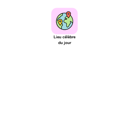
Addition réitéré
Adjectif
Affaires scolaires
Affichage
Agenda
Aiguille
Aire
Alphabet
Applis
Argent
Article
Atelier
Atelier d'écriture
Autonomie
Axe de symétrie
Billet
Bingo
Blague
Bruit
CCC
CCL
CCM
CCT
COD
Lieu célèbre
COI
Cahier
Calcul
du jour
Calcul mental
Calendrier
Camera
Capitale
Centaine
Centième
Centièmes
Chiffre
Choix aléatoire
Citation
Climat
Comparaison négative
Comparaison positive
Comparaisons
Complément de phrase
Complément du nom
Complément à 10
Complément à 100
Complément à 1000
Comportement
Composé
Composé d'état
Compte est bon
Compte à rebours
Consigne d'écriture
Construction du nombre
Contenance
Continents
Contrainte d'écriture
Conversion
Courant
Cursif
Date
Devinette