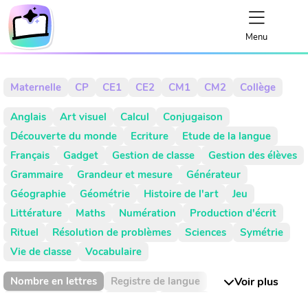
Menu
Maternelle
CP
CE1
CE2
CM1
CM2
Collège
Anglais
Art visuel
Calcul
Conjugaison
Découverte du monde
Ecriture
Etude de la langue
Français
Gadget
Gestion de classe
Gestion des élèves
Grammaire
Grandeur et mesure
Générateur
Géographie
Géométrie
Histoire de l'art
Jeu
Littérature
Maths
Numération
Production d'écrit
Rituel
Résolution de problèmes
Sciences
Symétrie
Vie de classe
Vocabulaire
Nombre en lettres
Registre de langue
Voir plus
Valeur de position
Absence
Activité
Activités