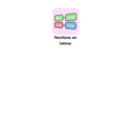
Addition
Addition réitéré
Adjectif
Affaires scolaires
Affichage
Agenda
Aiguille
Aire
Alphabet
Applis
Argent
Article
Atelier
Atelier d'écriture
Autonomie
Axe de symétrie
Billet
Bingo
Blague
Bruit
CCC
CCL
CCM
Nombres en
CCT
COD
COI
Cahier
lettres
Calcul
Calcul mental
Calendrier
Camera
Capitale
Centaine
Centième
Centièmes
Chiffre
Choix aléatoire
Citation
Climat
Comparaison négative
Comparaison positive
Comparaisons
Complément de phrase
Complément du nom
Complément à 10
Complément à 100
Complément à 1000
Comportement
Composé
Composé d'état
Compte est bon
Compte à rebours
Consigne d'écriture
Construction du nombre
Contenance
Continents
Contrainte d'écriture
Conversion
Courant
Cursif