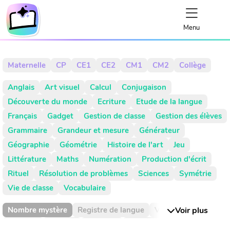
Menu
Maternelle
CP
CE1
CE2
CM1
CM2
Collège
Anglais
Art visuel
Calcul
Conjugaison
Découverte du monde
Ecriture
Etude de la langue
Français
Gadget
Gestion de classe
Gestion des élèves
Grammaire
Grandeur et mesure
Générateur
Géographie
Géométrie
Histoire de l'art
Jeu
Littérature
Maths
Numération
Production d'écrit
Rituel
Résolution de problèmes
Sciences
Symétrie
Vie de classe
Vocabulaire
Nombre mystère
Registre de langue
Valeur de position
Voir plus
Absence
Activité
Activités
Addition