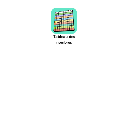
Addition réitéré
Adjectif
Affaires scolaires
Affichage
Agenda
Aiguille
Aire
Alphabet
Applis
Argent
Article
Atelier
Atelier d'écriture
Autonomie
Axe de symétrie
Billet
Bingo
Blague
Bruit
CCC
CCL
CCM
CCT
COD
Tableau des
COI
Cahier
Calcul
nombres
Calcul mental
Calendrier
Camera
Capitale
Centaine
Centième
Centièmes
Chiffre
Choix aléatoire
Citation
Climat
Comparaison négative
Comparaison positive
Comparaisons
Complément de phrase
Complément du nom
Complément à 10
Complément à 100
Complément à 1000
Comportement
Composé
Composé d'état
Compte est bon
Compte à rebours
Consigne d'écriture
Construction du nombre
Contenance
Continents
Contrainte d'écriture
Conversion
Courant
Cursif
Date
Devinette