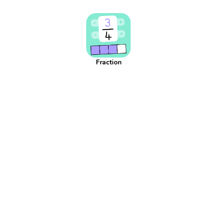
Addition réitéré
Adjectif
Affaires scolaires
Affichage
Agenda
Aiguille
Aire
Alphabet
Applis
Argent
Article
Atelier
Atelier d'écriture
Autonomie
Axe de symétrie
Billet
Bingo
Blague
Bruit
CCC
CCL
CCM
CCT
COD
Fraction
COI
Cahier
Calcul
Calcul mental
Calendrier
Camera
Capitale
Centaine
Centième
Centièmes
Chiffre
Choix aléatoire
Citation
Climat
Comparaison négative
Comparaison positive
Comparaisons
Complément de phrase
Complément du nom
Complément à 10
Complément à 100
Complément à 1000
Comportement
Composé
Composé d'état
Compte est bon
Compte à rebours
Consigne d'écriture
Construction du nombre
Contenance
Continents
Contrainte d'écriture
Conversion
Courant
Cursif
Date
Devinette