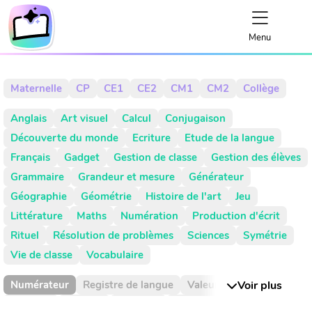
Menu
Maternelle
CP
CE1
CE2
CM1
CM2
Collège
Anglais
Art visuel
Calcul
Conjugaison
Découverte du monde
Ecriture
Etude de la langue
Français
Gadget
Gestion de classe
Gestion des élèves
Grammaire
Grandeur et mesure
Générateur
Géographie
Géométrie
Histoire de l'art
Jeu
Littérature
Maths
Numération
Production d'écrit
Rituel
Résolution de problèmes
Sciences
Symétrie
Vie de classe
Vocabulaire
Numérateur
Registre de langue
Valeur de position
Voir plus
Absence
Activité
Activités
Addition