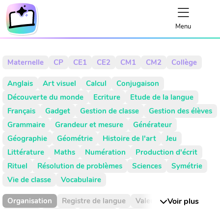
Menu
Maternelle
CP
CE1
CE2
CM1
CM2
Collège
Anglais
Art visuel
Calcul
Conjugaison
Découverte du monde
Ecriture
Etude de la langue
Français
Gadget
Gestion de classe
Gestion des élèves
Grammaire
Grandeur et mesure
Générateur
Géographie
Géométrie
Histoire de l'art
Jeu
Littérature
Maths
Numération
Production d'écrit
Rituel
Résolution de problèmes
Sciences
Symétrie
Vie de classe
Vocabulaire
Organisation
Registre de langue
Valeur de position
Voir plus
Absence
Activité
Activités
Addition