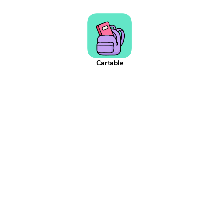
Addition réitéré
Adjectif
Affaires scolaires
Affichage
Agenda
Aiguille
Aire
Alphabet
Applis
Argent
Article
Atelier
Atelier d'écriture
Autonomie
Axe de symétrie
Billet
Bingo
Blague
Bruit
CCC
CCL
CCM
CCT
COD
Cartable
COI
Cahier
Calcul
Calcul mental
Calendrier
Camera
Capitale
Centaine
Centième
Centièmes
Chiffre
Choix aléatoire
Citation
Climat
Comparaison négative
Comparaison positive
Comparaisons
Complément de phrase
Complément du nom
Complément à 10
Complément à 100
Complément à 1000
Comportement
Composé
Composé d'état
Compte est bon
Compte à rebours
Consigne d'écriture
Construction du nombre
Contenance
Continents
Contrainte d'écriture
Conversion
Courant
Cursif
Date
Devinette