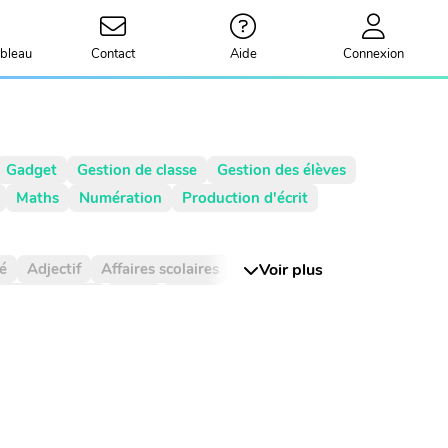
bleau
Contact
Aide
Connexion
Gadget
Gestion de classe
Gestion des élèves
Maths
Numération
Production d'écrit
ré
Adjectif
Affaires scolaires
Affichage
Voir plus
e de symétrie
Billet
Bingo
Blague
Bruit
ntaine
Centième
Centièmes
Chiffre
nt de phrase
Complément du nom
Compte est bon
Compte à rebours
Courant
Cursif
Date
Devinette
Devoirs
ées
Durée
Dé
Décimal
Décimaux