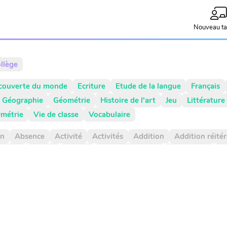
Nouveau ta
llège
couverte du monde
Ecriture
Etude de la langue
Français
Géographie
Géométrie
Histoire de l'art
Jeu
Littérature
métrie
Vie de classe
Vocabulaire
on
Absence
Activité
Activités
Addition
Addition réité
Argent
Article
Atelier
Atelier d'écriture
Autonomie
Ax
Calcul
Calcul mental
Calendrier
Camera
Capitale
Ce
n négative
Comparaison positive
Comparaisons
Compléme
ment à 1000
Comportement
Composé
Composé d'état
Contenance
Continents
Contrainte d'écriture
Conversion
ièmes
Dizaine
Document
Droite graduée
Droites gradu