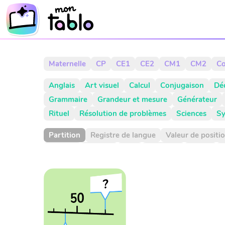
Maternelle
CP
CE1
CE2
CM1
CM2
Co
Anglais
Art visuel
Calcul
Conjugaison
Dé
Grammaire
Grandeur et mesure
Générateur
Rituel
Résolution de problèmes
Sciences
Sy
Partition
Registre de langue
Valeur de positi
Agenda
Aiguille
Aire
Alphabet
Applis
CCC
CCL
CCM
CCT
COD
COI
Cahier
Choix aléatoire
Citation
Climat
Comparaiso
Complément à 10
Complément à 100
Complé
Consigne d'écriture
Construction du nombre
Dictionnaire
Diviser
Division
Dixième
Dix