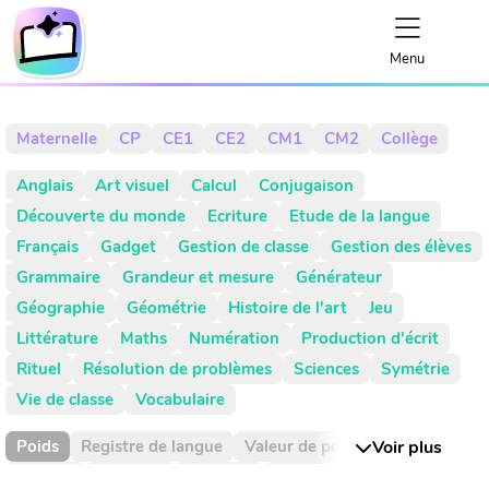
Menu
Maternelle
CP
CE1
CE2
CM1
CM2
Collège
Anglais
Art visuel
Calcul
Conjugaison
Découverte du monde
Ecriture
Etude de la langue
Français
Gadget
Gestion de classe
Gestion des élèves
Grammaire
Grandeur et mesure
Générateur
Géographie
Géométrie
Histoire de l'art
Jeu
Littérature
Maths
Numération
Production d'écrit
Rituel
Résolution de problèmes
Sciences
Symétrie
Vie de classe
Vocabulaire
Poids
Registre de langue
Valeur de position
Voir plus
Absence
Activité
Activités
Addition
Addition réitéré