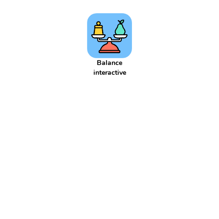
Adjectif
Affaires scolaires
Affichage
Agenda
Aiguille
Aire
Alphabet
Applis
Argent
Article
Atelier
Atelier d'écriture
Autonomie
Axe de symétrie
Billet
Bingo
Blague
Bruit
CCC
CCL
CCM
CCT
COD
COI
Cahier
Balance
Calcul
Calcul mental
interactive
Calendrier
Camera
Capitale
Centaine
Centième
Centièmes
Chiffre
Choix aléatoire
Citation
Climat
Comparaison négative
Comparaison positive
Comparaisons
Complément de phrase
Complément du nom
Complément à 10
Complément à 100
Complément à 1000
Comportement
Composé
Composé d'état
Compte est bon
Compte à rebours
Consigne d'écriture
Construction du nombre
Contenance
Continents
Contrainte d'écriture
Conversion
Courant
Cursif
Date
Devinette
Devoirs
Dictionnaire
Diviser