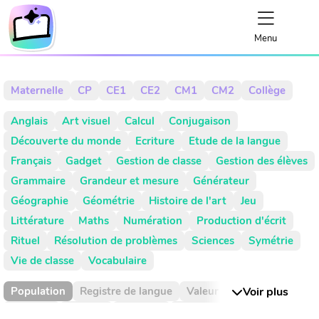
Menu
Maternelle
CP
CE1
CE2
CM1
CM2
Collège
Anglais
Art visuel
Calcul
Conjugaison
Découverte du monde
Ecriture
Etude de la langue
Français
Gadget
Gestion de classe
Gestion des élèves
Grammaire
Grandeur et mesure
Générateur
Géographie
Géométrie
Histoire de l'art
Jeu
Littérature
Maths
Numération
Production d'écrit
Rituel
Résolution de problèmes
Sciences
Symétrie
Vie de classe
Vocabulaire
Population
Registre de langue
Valeur de position
Voir plus
Absence
Activité
Activités
Addition