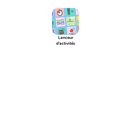
Addition réitéré
Adjectif
Affaires scolaires
Affichage
Agenda
Aiguille
Aire
Alphabet
Applis
Argent
Article
Atelier
Atelier d'écriture
Autonomie
Axe de symétrie
Billet
Bingo
Blague
Bruit
CCC
CCL
CCM
CCT
COD
Lanceur
COI
Cahier
Calcul
d'activités
Calcul mental
Calendrier
Camera
Capitale
Centaine
Centième
Centièmes
Chiffre
Choix aléatoire
Citation
Climat
Comparaison négative
Comparaison positive
Comparaisons
Complément de phrase
Complément du nom
Complément à 10
Complément à 100
Complément à 1000
Comportement
Composé
Composé d'état
Compte est bon
Compte à rebours
Consigne d'écriture
Construction du nombre
Contenance
Continents
Contrainte d'écriture
Conversion
Courant
Cursif
Date
Devinette