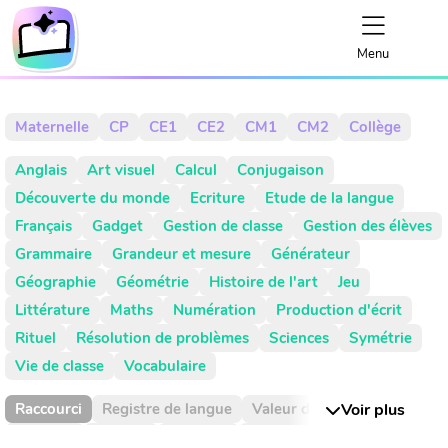
Menu
Maternelle
CP
CE1
CE2
CM1
CM2
Collège
Anglais
Art visuel
Calcul
Conjugaison
Découverte du monde
Ecriture
Etude de la langue
Français
Gadget
Gestion de classe
Gestion des élèves
Grammaire
Grandeur et mesure
Générateur
Géographie
Géométrie
Histoire de l'art
Jeu
Littérature
Maths
Numération
Production d'écrit
Rituel
Résolution de problèmes
Sciences
Symétrie
Vie de classe
Vocabulaire
Raccourci
Registre de langue
Valeur de position
Voir plus
Absence
Activité
Activités
Addition