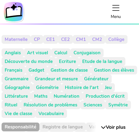
Menu
Maternelle
CP
CE1
CE2
CM1
CM2
Collège
Anglais
Art visuel
Calcul
Conjugaison
Découverte du monde
Ecriture
Etude de la langue
Français
Gadget
Gestion de classe
Gestion des élèves
Grammaire
Grandeur et mesure
Générateur
Géographie
Géométrie
Histoire de l'art
Jeu
Littérature
Maths
Numération
Production d'écrit
Rituel
Résolution de problèmes
Sciences
Symétrie
Vie de classe
Vocabulaire
Responsabilité
Registre de langue
Valeur de position
Voir plus
Absence
Activité
Activités
Addition