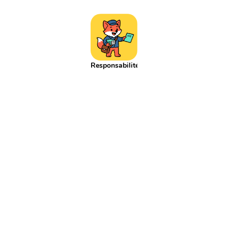
Addition réitéré
Adjectif
Affaires scolaires
Affichage
Agenda
Aiguille
Aire
Alphabet
Applis
Argent
Article
Atelier
Atelier d'écriture
Autonomie
Axe de symétrie
Billet
Bingo
Blague
Bruit
CCC
CCL
CCM
CCT
COD
Responsabilités
COI
Cahier
Calcul
Calcul mental
Calendrier
Camera
Capitale
Centaine
Centième
Centièmes
Chiffre
Choix aléatoire
Citation
Climat
Comparaison négative
Comparaison positive
Comparaisons
Complément de phrase
Complément du nom
Complément à 10
Complément à 100
Complément à 1000
Comportement
Composé
Composé d'état
Compte est bon
Compte à rebours
Consigne d'écriture
Construction du nombre
Contenance
Continents
Contrainte d'écriture
Conversion
Courant
Cursif
Date
Devinette