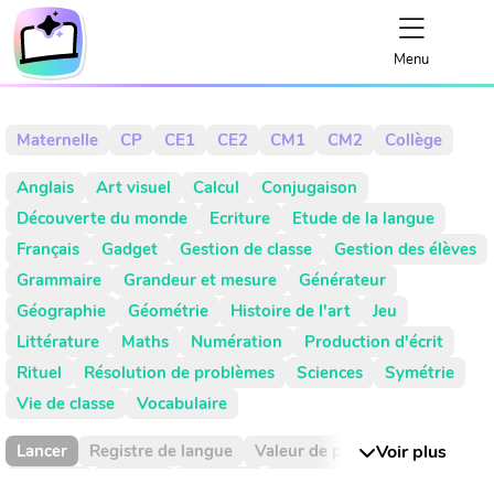
Menu
Maternelle
CP
CE1
CE2
CM1
CM2
Collège
Anglais
Art visuel
Calcul
Conjugaison
Découverte du monde
Ecriture
Etude de la langue
Français
Gadget
Gestion de classe
Gestion des élèves
Grammaire
Grandeur et mesure
Générateur
Géographie
Géométrie
Histoire de l'art
Jeu
Littérature
Maths
Numération
Production d'écrit
Rituel
Résolution de problèmes
Sciences
Symétrie
Vie de classe
Vocabulaire
Lancer
Registre de langue
Valeur de position
Voir plus
Absence
Activité
Activités
Addition