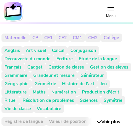
Menu
Maternelle
CP
CE1
CE2
CM1
CM2
Collège
Anglais
Art visuel
Calcul
Conjugaison
Découverte du monde
Ecriture
Etude de la langue
Français
Gadget
Gestion de classe
Gestion des élèves
Grammaire
Grandeur et mesure
Générateur
Géographie
Géométrie
Histoire de l'art
Jeu
Littérature
Maths
Numération
Production d'écrit
Rituel
Résolution de problèmes
Sciences
Symétrie
Vie de classe
Vocabulaire
Registre de langue
Valeur de position
Absence
Voir plus
Activité
Activités
Addition
Addition réitéré