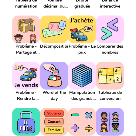
Tableau de
Nombre
Droite
Balance
Seyes
Signes
Silence
Solide
Somme d'argent
numération
décimal du
graduée
interactive
jour
Soustraction
Soutenu
Surface
Tableau
Temps
Texte
Timer
Tirage au sort
Tirelire
Transformation d'un état
Unité
Valeur de position
Valeurs de position
Valeurs de position.
Verbe
Ville
Problème -
Décomposition
Problème - Le
Comparer des
Virgule
Vocabulaire
Volume
Égal
Partage et
prix
nombres
division
Problème -
Word of the
Manipulation
Tableaux de
Rendre la
day
des grands
conversion
monnaie
nombres