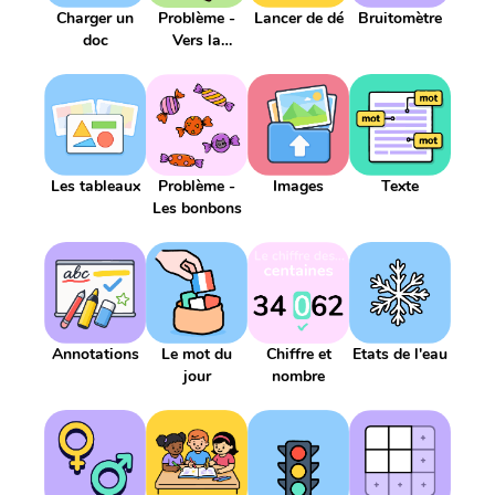
Charger un
Problème -
Lancer de dé
Bruitomètre
doc
Vers la
multiplication
Les tableaux
Problème -
Images
Texte
Les bonbons
Annotations
Le mot du
Chiffre et
Etats de l'eau
jour
nombre