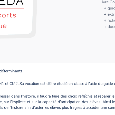
Livre Co
+ gui
+ extr
+ fich
+ doc
x supports pédagogiques sur
cette page
. Les supports pédagogique
 déterminants.
1 et CM2. Sa vocation est d’être étudié en classe à l’aide du guide 
n avec détail des consignes et de l'articulation entre lecture offerte, 
ipaux sont disponibles au format A4 pour faciliter la photocopie. Les
gresser dans l’histoire, il faudra faire des choix réfléchis et répare
ur l’implicite et sur la capacité d’anticipation des élèves. Ainsi le
s, une fiche d'activité propose de la compréhension simple, des in
és de l’histoire afin d’aider les élèves plus fragiles à accéder une co
e, de l'anticipation où l'imagination des élèves sera sollicitée e
s : la correction de chaque fiche d'activité est également disponible 