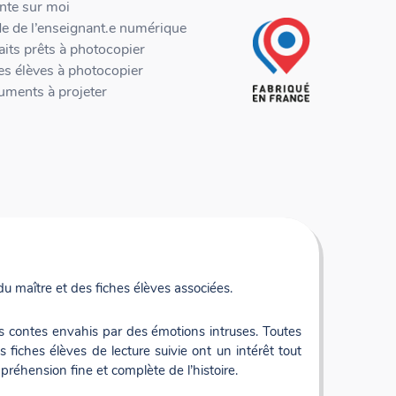
nte sur moi
de de l’enseignant.e numérique
aits prêts à photocopier
es élèves à photocopier
uments à projeter
s sont disponibles au format PDF et pourront être
du maître et des fiches élèves associées.
lecture individuelle.
 textes pourront ainsi être annotés, surlignés par les
r les contes envahis par des émotions intruses. Toutes
s fiches élèves de lecture suivie ont un intérêt tout
férences où les élèves devront chercher des indices
mpréhension fine et complète de l’histoire.
t des activités où le dessin sera le vecteur de la
afin de faciliter votre travail.