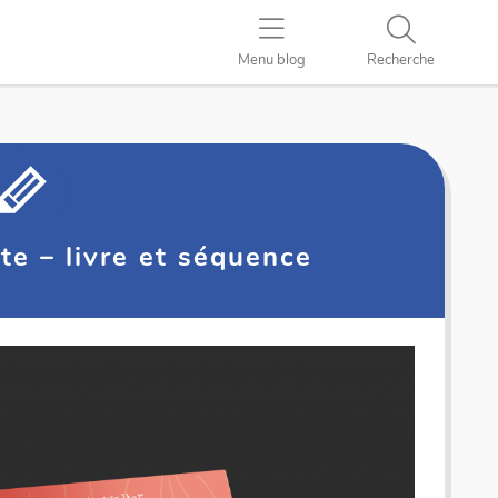
Menu blog
Recherche
te – livre et séquence