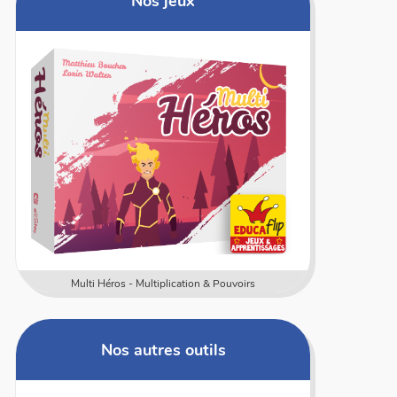
Nos jeux
Multi Héros - Multiplication & Pouvoirs
L'addi
Nos autres outils