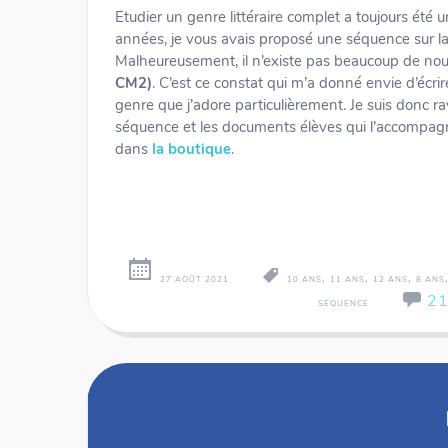
Etudier un genre littéraire complet a toujours été 
années, je vous avais proposé une séquence sur l
Malheureusement, il n’existe pas beaucoup de nouv
CM2)
. C’est ce constat qui m’a donné envie d’écri
genre que j’adore particulièrement. Je suis donc rav
séquence et les documents élèves qui l’accompagn
dans
la boutique
.
,
,
,
27 AOÛT 2021
10 ANS
11 ANS
12 ANS
8 ANS
2
SÉQUENCE