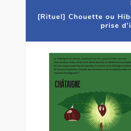
[Rituel] Chouette ou Hib
prise d