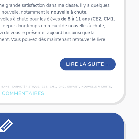
une grande satisfaction dans ma classe. Il y a quelques
a nouvelle, notamment la
nouvelle à chute
.
elles à chute pour les élèves
de 8 à 11 ans (CE2, CM1,
re depuis longtemps un recueil de nouvelles à chute,
i de vous le présenter aujourd’hui, ainsi que la
ent. Vous pouvez dès maintenant retrouver le livre
LIRE LA SUITE
→
,
,
,
,
,
,
,
,
9ANS
CARACTÉRISTIQUE
CE2
CM1
CM2
ENFANT
NOUVELLE À CHUTE
1 COMMENTAIRES
Coffret rallye - Tour du monde - 50 fiches illustrées