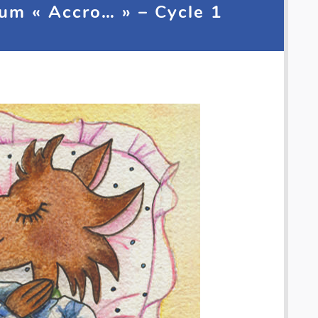
um « Accro… » – Cycle 1
Numericards - Mesure