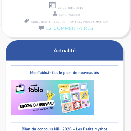
26 OCTOBRE 2018
LORIN WALTER
,
,
,
,
CODE
DÉBRANCHÉ
JEU
PRIMAIRE
PROGRAMMATION
12 COMMENTAIRES
Navigation
←
Actualité
des
articles
MonTablo.fr fait le plein de nouveautés
Bilan du concours kili+ 2026 – Les Petits Mythos