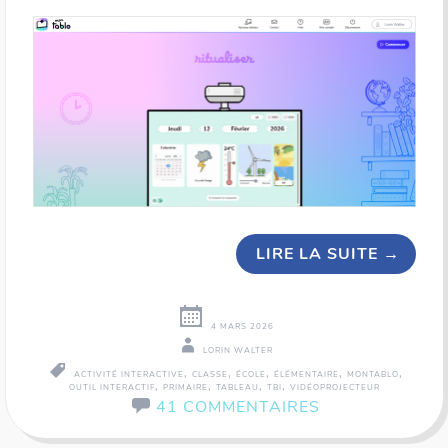
LIRE LA SUITE
→
4 MARS 2026
LORIN WALTER
,
,
,
,
,
ACTIVITÉ INTERACTIVE
CLASSE
ÉCOLE
ÉLÉMENTAIRE
MONTABLO
,
,
,
,
OUTIL INTERACTIF
PRIMAIRE
TABLEAU
TBI
VIDÉOPROJECTEUR
41 COMMENTAIRES