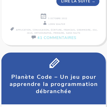
LIRE LA SUITE
→
5 OCTOBRE 2022
LORIN WALTER
,
,
,
,
,
,
APPLICATION
CONJUGAISON
ÉCRITURE
FRANÇAIS
GRAMMAIRE
JEU
,
,
,
JEUX
ORTHOGRAPHE
PRIMAIRE
SANS FAUTE
41 COMMENTAIRES
Planète Code – Un jeu pour
apprendre la programmation
débranchée