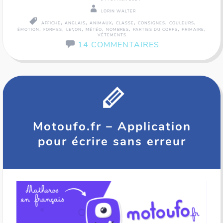
LORIN WALTER
,
,
,
,
,
,
AFFICHE
ANGLAIS
ANIMAUX
CLASSE
CONSIGNES
COULEURS
,
,
,
,
,
,
,
ÉMOTION
FORMES
LEÇON
MÉTÉO
NOMBRES
PARTIES DU CORPS
PRIMAIRE
VÊTEMENTS
14 COMMENTAIRES
Motoufo.fr – Application
pour écrire sans erreur