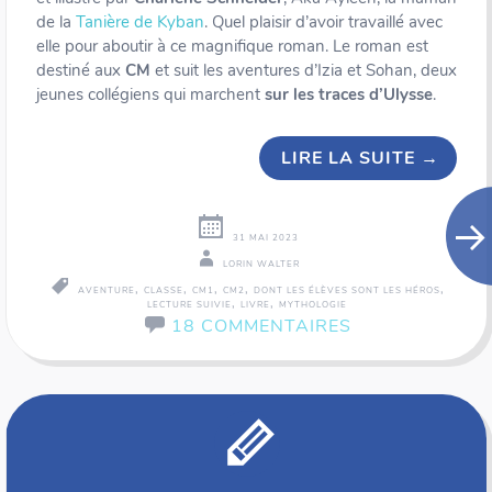
de la
Tanière de Kyban
. Quel plaisir d’avoir travaillé avec
elle pour aboutir à ce magnifique roman. Le roman est
destiné aux
CM
et suit les aventures d’Izia et Sohan, deux
jeunes collégiens qui marchent
sur les traces d’Ulysse
.
LIRE LA SUITE
→
31 MAI 2023
LORIN WALTER
,
,
,
,
,
AVENTURE
CLASSE
CM1
CM2
DONT LES ÉLÈVES SONT LES HÉROS
,
,
LECTURE SUIVIE
LIVRE
MYTHOLOGIE
18 COMMENTAIRES