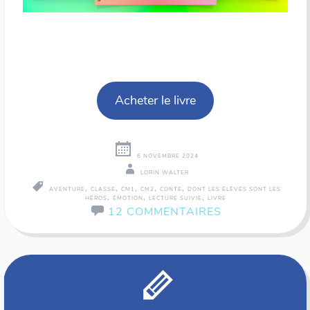
Acheter le livre
6 NOVEMBRE 2024
LORIN WALTER
,
,
,
,
,
AVENTURE
CLASSE
CM1
CM2
CONTE
DONT LES ÉLÈVES SONT LES
,
,
,
HÉROS
ÉMOTION
LECTURE SUIVIE
LIVRE
12 COMMENTAIRES