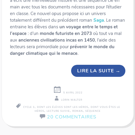
a écrit une merveilleuse histoire et une séquence clé en
main avec tous les documents nécessaires pour l’étudier
en classe. Ce nouvel opus propose ici un univers
totalement différent du précédent roman
Saga
. Le roman
entraine les élèves dans
un voyage entre le temps et
l’espace
: d’un
monde futuriste en 2073
où tout va mal
aux
anciennes civilisations incas
en 1450
, l’aide des
lecteurs sera primordiale pour
prévenir le monde du
danger climatique qui le menace
.
LIRE LA SUITE
→
5 AVRIL 2022
LORIN WALTER
,
,
CYCLE 3
DONT LES ÉLÈVES SONT LES HÉROS
DONT VOUS ÊTES LE
,
,
,
HÉROS
LECTURE SUIVIE
ROMAN
SÉQUENCE
20 COMMENTAIRES