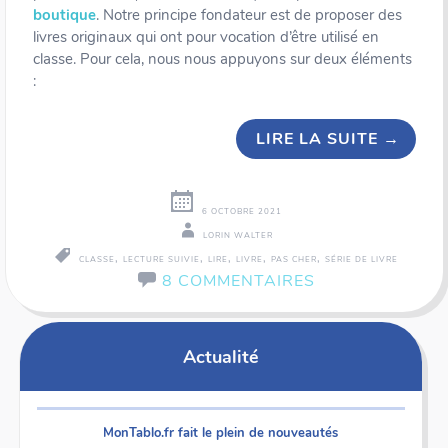
boutique
. Notre principe fondateur est de proposer des
livres originaux qui ont pour vocation d’être utilisé en
classe. Pour cela, nous nous appuyons sur deux éléments
:
LIRE LA SUITE
→
6 OCTOBRE 2021
LORIN WALTER
,
,
,
,
,
CLASSE
LECTURE SUIVIE
LIRE
LIVRE
PAS CHER
SÉRIE DE LIVRE
8 COMMENTAIRES
Navigation
←
Actualité
des
articles
MonTablo.fr fait le plein de nouveautés