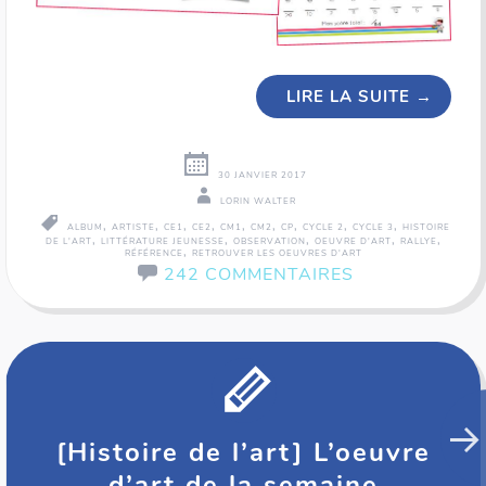
LIRE LA SUITE
→
30 JANVIER 2017
LORIN WALTER
,
,
,
,
,
,
,
,
,
ALBUM
ARTISTE
CE1
CE2
CM1
CM2
CP
CYCLE 2
CYCLE 3
HISTOIRE
,
,
,
,
,
DE L'ART
LITTÉRATURE JEUNESSE
OBSERVATION
OEUVRE D'ART
RALLYE
,
RÉFÉRENCE
RETROUVER LES OEUVRES D'ART
242 COMMENTAIRES
[Histoire de l’art] L’oeuvre
d’art de la semaine