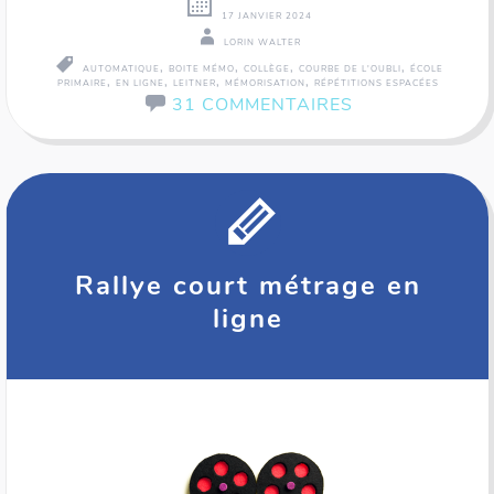
17 JANVIER 2024
LORIN WALTER
,
,
,
,
AUTOMATIQUE
BOITE MÉMO
COLLÈGE
COURBE DE L'OUBLI
ÉCOLE
,
,
,
,
PRIMAIRE
EN LIGNE
LEITNER
MÉMORISATION
RÉPÉTITIONS ESPACÉES
31 COMMENTAIRES
Rallye court métrage en
ligne