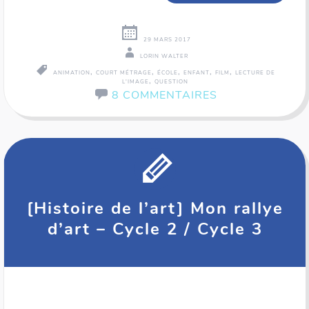
29 MARS 2017
LORIN WALTER
,
,
,
,
,
ANIMATION
COURT MÉTRAGE
ÉCOLE
ENFANT
FILM
LECTURE DE
,
L'IMAGE
QUESTION
8 COMMENTAIRES
[Histoire de l’art] Mon rallye
d’art – Cycle 2 / Cycle 3