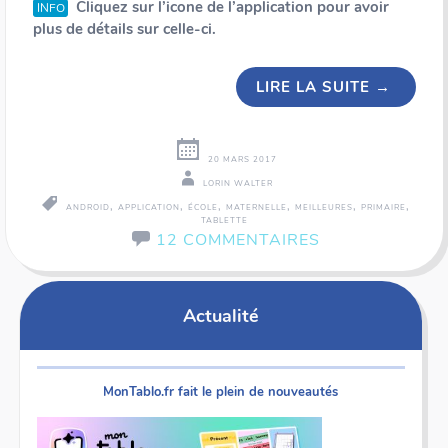
Cliquez sur l’icone de l’application pour avoir
INFO
plus de détails sur celle-ci.
LIRE LA SUITE
→
20 MARS 2017
LORIN WALTER
,
,
,
,
,
,
ANDROID
APPLICATION
ÉCOLE
MATERNELLE
MEILLEURES
PRIMAIRE
TABLETTE
12 COMMENTAIRES
Actualité
MonTablo.fr fait le plein de nouveautés