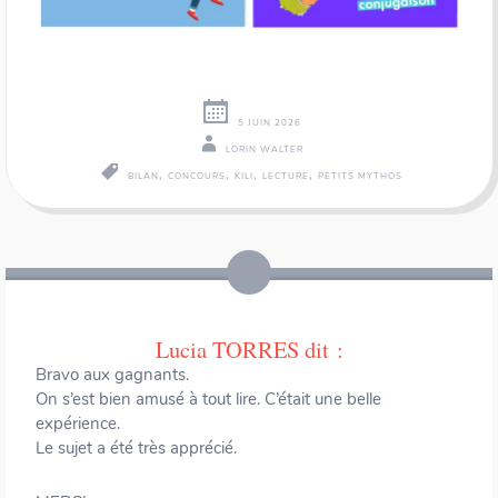
5 JUIN 2026
LORIN WALTER
,
,
,
,
BILAN
CONCOURS
KILI
LECTURE
PETITS MYTHOS
Navigation
←
→
des
articles
Lucia TORRES
dit :
Bravo aux gagnants.
On s’est bien amusé à tout lire. C’était une belle
expérience.
Le sujet a été très apprécié.