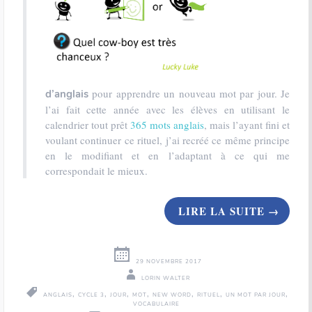
pour apprendre un nouveau mot par jour. Je
d’anglais
l’ai fait cette année avec les élèves en utilisant le
calendrier tout prêt
365 mots anglais
, mais l’ayant fini et
voulant continuer ce rituel, j’ai recréé ce même principe
en le modifiant et en l’adaptant à ce qui me
correspondait le mieux.
LIRE LA SUITE
→
29 NOVEMBRE 2017
LORIN WALTER
,
,
,
,
,
,
,
ANGLAIS
CYCLE 3
JOUR
MOT
NEW WORD
RITUEL
UN MOT PAR JOUR
VOCABULAIRE