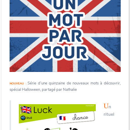
Série d’une quinzaine de nouveaux mots à découvrir,
NOUVEAU :
spécial Halloween, partagé par Nathalie
U
n
rituel