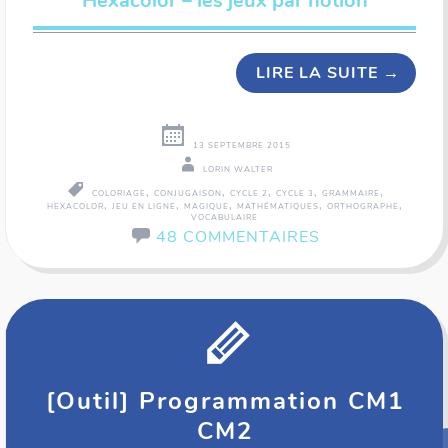
Hexacolor – les jeux par notion
LIRE LA SUITE
→
13 SEPTEMBRE 2015
LORIN WALTER
,
,
,
,
,
COLORIAGE
CONJUGAISON
CYCLE 2
CYCLE 3
GRAMMAIRE
,
,
,
,
,
HEXACOLOR
JEU EN LIGNE
MAGIQUE
MATHÉMATIQUES
ORTHOGRAPHE
VOCABULAIRE
48 COMMENTAIRES
[Outil] Programmation CM1
CM2