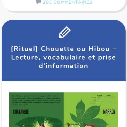
203 COMMENTAIRES
[Rituel] Chouette ou Hibou –
Lecture, vocabulaire et prise
d’information