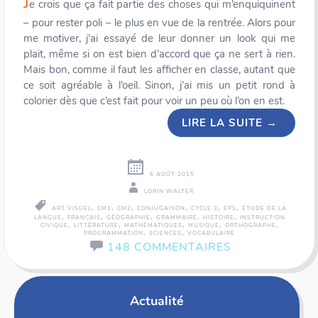
J
e crois que ça fait partie des choses qui m’enquiquinent
– pour rester poli – le plus en vue de la rentrée. Alors pour
me motiver, j’ai essayé de leur donner un look qui me
plait, même si on est bien d’accord que ça ne sert à rien.
Mais bon, comme il faut les afficher en classe, autant que
ce soit agréable à l’oeil. Sinon, j’ai mis un petit rond à
colorier dès que c’est fait pour voir un peu où l’on en est.
LIRE LA SUITE
→
6 AOÛT 2015
LORIN WALTER
,
,
,
,
,
,
ART VISUEL
CM1
CM2
CONJUGAISON
CYCLE 3
EPS
ÉTUDE DE LA
,
,
,
,
,
LANGUE
FRANÇAIS
GÉOGRAPHIE
GRAMMAIRE
HISTOIRE
INSTRUCTION
,
,
,
,
,
CIVIQUE
LITTÉRATURE
MATHÉMATIQUES
MUSIQUE
ORTHOGRAPHE
,
,
PROGRAMMATION
SCIENCES
VOCABULAIRE
148 COMMENTAIRES
Navigation
←
Actualité
des