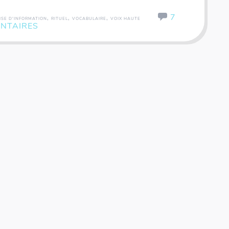
7
,
,
,
ISE D'INFORMATION
RITUEL
VOCABULAIRE
VOIX HAUTE
NTAIRES
Coffret rallye - 200 inventions - Fiches illustrées