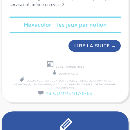
serviraient, même en cycle 2.
Hexacolor – les jeux par notion
LIRE LA SUITE
→
13 SEPTEMBRE 2015
LORIN WALTER
,
,
,
,
,
COLORIAGE
CONJUGAISON
CYCLE 2
CYCLE 3
GRAMMAIRE
,
,
,
,
,
HEXACOLOR
JEU EN LIGNE
MAGIQUE
MATHÉMATIQUES
ORTHOGRAPHE
VOCABULAIRE
48 COMMENTAIRES