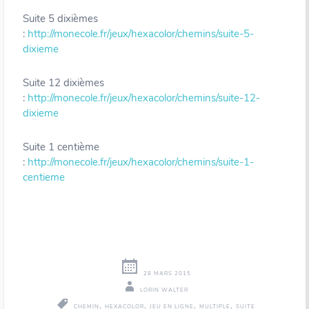
Suite 5 dixièmes
:
http://monecole.fr/jeux/hexacolor/chemins/suite-5-
dixieme
Suite 12 dixièmes
:
http://monecole.fr/jeux/hexacolor/chemins/suite-12-
dixieme
Suite 1 centième
:
http://monecole.fr/jeux/hexacolor/chemins/suite-1-
centieme
28 MARS 2015
LORIN WALTER
,
,
,
,
CHEMIN
HEXACOLOR
JEU EN LIGNE
MULTIPLE
SUITE