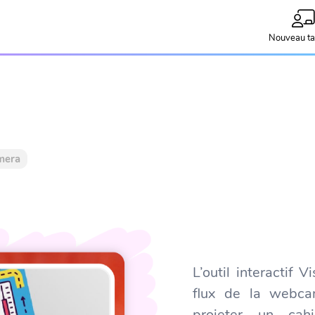
Nouveau ta
mera
L’outil interactif 
flux de la webca
projeter un cah