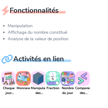
Fonctionnalités
Manipulation
Affichage du nombre constitué
Analyse de la valeur de position
Activités en lien
Chaque
Monnaie
Manipulation
Fraction
Nombre
Comparer
jour
des
du jour
des
compte
grands
nombres
nombres