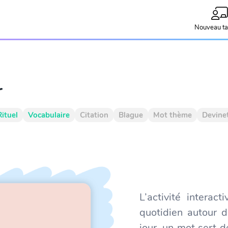
Nouveau ta
r
Rituel
Vocabulaire
Citation
Blague
Mot thème
Devine
L’activité interac
quotidien autour 
jour, un mot sert d