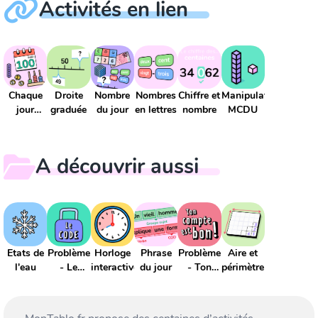
Activités en lien
Chaque
Droite
Nombre
Nombres
Chiffre et
Manipulation
jour
graduée
du jour
en lettres
nombre
MCDU
compte
A découvrir aussi
Etats de
Problème
Horloge
Phrase
Problème
Aire et
l'eau
- Le
interactive
du jour
- Ton
périmètre
nombre
compte
mystère
est bon