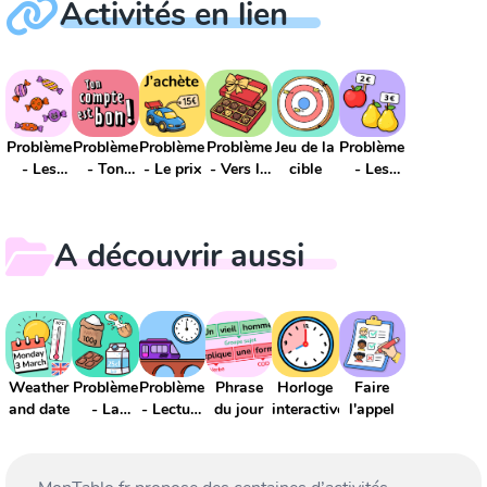
Activités en lien
Problème
Problème
Problème
Problème
Jeu de la
Problème
- Les
- Ton
- Le prix
- Vers la
cible
- Les
bonbons
compte
multiplication
fruits
est bon
A découvrir aussi
Weather
Problème
Problème
Phrase
Horloge
Faire
and date
- La
- Lecture
du jour
interactive
l'appel
proportionnalité
de l'heure