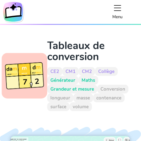
Menu
Tableaux de
conversion
CE2
CM1
CM2
Collège
Générateur
Maths
Grandeur et mesure
Conversion
longueur
masse
contenance
surface
volume