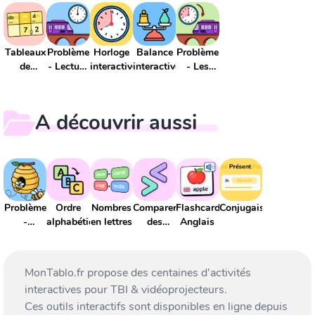
Tableaux
Problème
Horloge
Balance
Problème
de
- Lecture
interactive
interactive
- Les
conversion
de l'heure
durées
A découvrir aussi
Problème
Ordre
Nombres
Comparer
Flashcards
Conjugaison
-
alphabétique
en lettres
des
Anglais
Addition
nombres
et
soustraction
MonTablo.fr propose des centaines d’activités
interactives pour TBI & vidéoprojecteurs.
Ces outils interactifs sont disponibles en ligne depuis