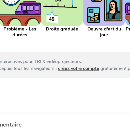
Problème - Les
Droite graduée
Oeuvre d'art du
P
durées
jour
interactives pour TBI & vidéoprojecteurs.
 depuis tous les navigateurs :
créez votre compte
gratuitement p
mentaire