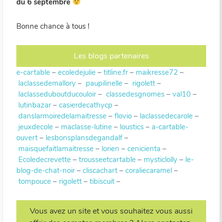
du 6 septembre
Bonne chance à tous !
Les blogs partenaires
e-cartable
–
ecoledejulie
–
titline.fr
–
maikresse72
–
laclassedemallory
–
paupilinelle
–
rigolett
–
laclasseduboutducouloir
–
classedesgnomes
–
val10
–
lutinbazar
–
casierdecathycp
–
danslarmoiredelamaitresse
–
flovio
–
laclassedecarole
–
jeuxdecole
–
maclasse-lutine
–
loustics
–
a-cartable-
ouvert
–
lesbonsplansdegandalf
–
maisquefaitlamaitresse
–
lorien
–
cenicienta
–
Ecoledecrevette
–
trousseetcartable
–
mysticlolly
–
le-
blog-de-chat-noir
–
cliscachart
–
coraliecaramel
–
tompouce
–
rigolett
–
tibiscuit
–
Vous avez un site et vous souhaitez vous aussi