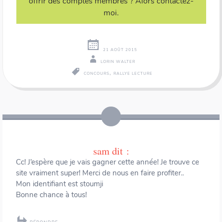
offrir des comptes membres ? Alors
contactez-
moi
.
21 AOÛT 2015
LORIN WALTER
,
CONCOURS
RALLYE LECTURE
Navigation
←
→
des
articles
sam
dit :
Cc! J’espère que je vais gagner cette année! Je trouve ce
site vraiment super! Merci de nous en faire profiter..
Mon identifiant est stoumji
Bonne chance à tous!