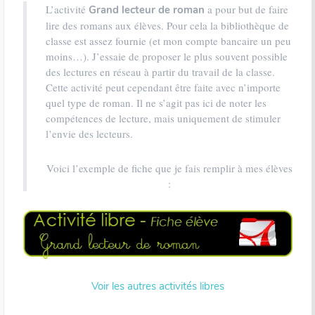
L’activité
a pour but de faire
Grand lecteur de roman
lire des romans aux élèves. Pour cela la bibliothèque de
classe est assez fournie (et mon compte bancaire un peu
moins…). J’essaie de proposer le plus souvent possible
des lectures en réseau à partir du travail de la classe.
Cette activité peut cependant être faite avec n’importe
quel type de roman. Il ne s’agit pas ici de noter les
compétences de lecture, mais uniquement de stimuler
l’envie des lecteurs.
Voici l’exemple de fiche que je fais remplir à mes élèves
:
Voir les autres activités libres