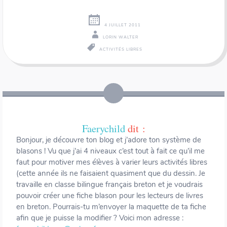
4 JUILLET 2011
LORIN WALTER
ACTIVITÉS LIBRES
Navigation
←
→
des
articles
Faerychild
dit :
Bonjour, je découvre ton blog et j’adore ton système de
blasons ! Vu que j’ai 4 niveaux c’est tout à fait ce qu’il me
faut pour motiver mes élèves à varier leurs activités libres
(cette année ils ne faisaient quasiment que du dessin. Je
travaille en classe bilingue français breton et je voudrais
pouvoir créer une fiche blason pour les lecteurs de livres
en breton. Pourrais-tu m’envoyer la maquette de ta fiche
afin que je puisse la modifier ? Voici mon adresse :