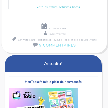
Voir les autres activités libres
23 JUILLET 2011
LORIN WALTER
,
,
,
ACTIVITÉ LIBRE
AUTONOMIE
CYCLE 3
RECHERCHE DOCUMENTAIRE
9 COMMENTAIRES
Navigation
→
Actualité
des
articles
MonTablo.fr fait le plein de nouveautés