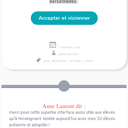
personnelles
).
Accepter et visionner
7 FÉVRIER 2018
LORIN WALTER
,
,
,
AIDE
MONECOLE
TUTORIEL
VIDÉO
Navigation
←
→
des
articles
Anne Laurent
dit :
merci pour cette superbe interface aussi utile aux élèves
qu’à l’enseignant. testée aujourd’hui avec mes 10 élèves
présents et adoptée !