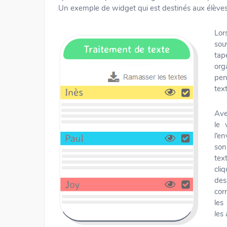
Un exemple de widget qui est destinés aux élèves 
Lor
sou
tap
org
pen
tex
Ave
le 
l’e
son
tex
cli
des
cor
les
les