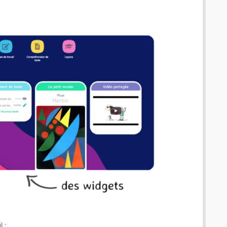
Numericards - Fractions & Décimaux
 :